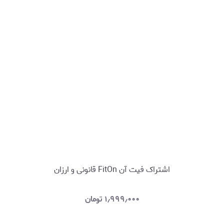
اشتراک فیت آن FitOn قانونی و ارزان
۱٫۹۹۹٫۰۰۰
تومان