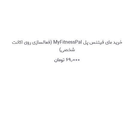
خرید مای فیتنس پل MyFitnessPal (فعالسازی روی اکانت
شخصی)
۶۹٫۰۰۰
تومان